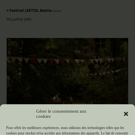
> Festival LEKTOS, Bastia
(Corse)
03 juillet 22h
Gérer le consentement aux
cookies
Pour offrir les meilleures expériences, nous utilisons des technologies telles que les
cookies pour stocker et/ou accéder aux informations des appareils. Le fait de consentir