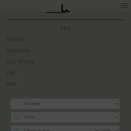
Archives
/
À venir
Date
Horaires
Spectacle
Cie / Artiste
Lieu
Ville