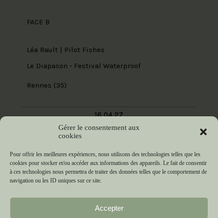
FACE B
Léa Rault | Pilot Fishes
Le Diapason - Festival Waterproof
Rennes (35)
16.04.27
Gérer le consentement aux
19h30
cookies
Pour offrir les meilleures expériences, nous utilisons des technologies telles que les
Un état des lieux
cookies pour stocker et/ou accéder aux informations des appareils. Le fait de consentir
à ces technologies nous permettra de traiter des données telles que le comportement de
navigation ou les ID uniques sur ce site.
Paule Vernin | Le Grand Appétit
Chez l'habitant, 5ème lieu, Quai des Rêves -
Accepter
Scène de territoire