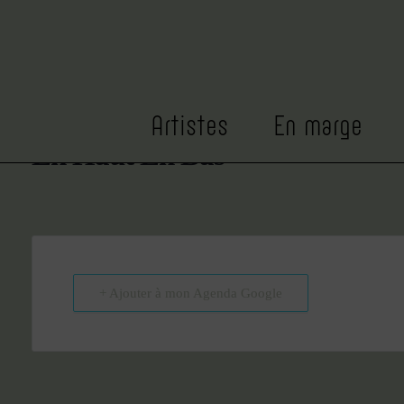
DATE
HEURE
Oct 19
19h30
Artistes
En marge
En Haut En Bas
+ Ajouter à mon Agenda Google