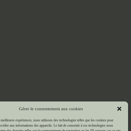
Gérer le consentement aux cookies
s meilleures expériences, nous utilisons des technologies telles que les cookies pour
accéder aux informations des appareils. Le fait de consentir à ces technologies nous
raiter des données telles que le comportement de navigation ou les ID uniques sur ce site.