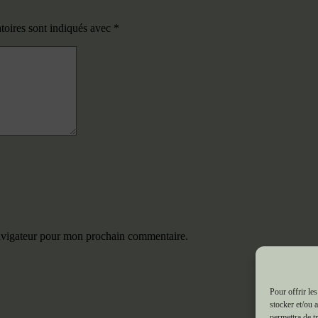
toires sont indiqués avec
*
navigateur pour mon prochain commentaire.
Pour offrir le
stocker et/ou 
permettra de t