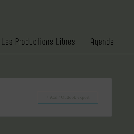
NOM SPECTACLE
En Haut En Bas
Les Productions Libres
Agenda
+ iCal / Outlook export