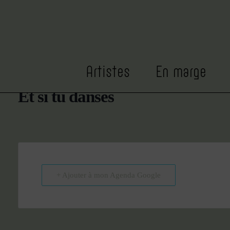
DATE
HEURE
Avr 25
20h00
Expiré!
Artistes
En marge
Et si tu danses
+ Ajouter à mon Agenda Google