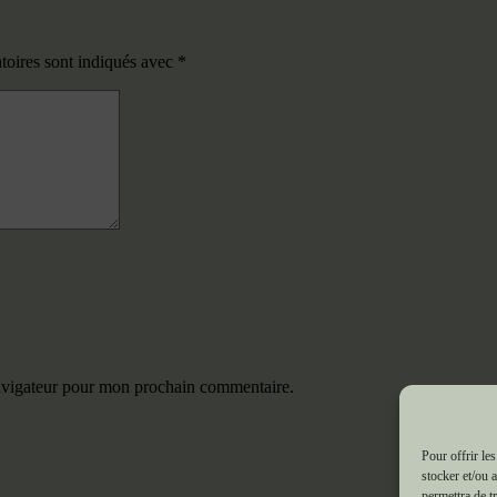
toires sont indiqués avec
*
navigateur pour mon prochain commentaire.
Pour offrir le
stocker et/ou 
permettra de t