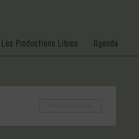
NOM SPECTACLE
Et si tu danses
Les Productions Libres
Agenda
+ iCal / Outlook export