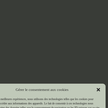
Gérer le consentement aux cookies
s meilleures expériences, nous utilisons des technologies telles que les cookies pour
accéder aux informations des appareils. Le fait de consentir à ces technologies nous
raiter des données telles que le comportement de navigation ou les ID uniques sur ce site.