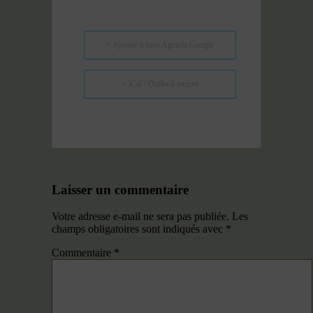
+ Ajouter à mon Agenda Google
+ iCal / Outlook export
Laisser un commentaire
Votre adresse e-mail ne sera pas publiée.
Les
champs obligatoires sont indiqués avec
*
Commentaire
*