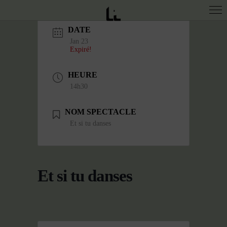
DATE
Jan 23
Expiré!
HEURE
14h30
NOM SPECTACLE
Et si tu danses
Et si tu danses