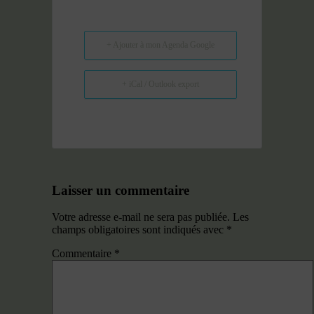
+ Ajouter à mon Agenda Google
+ iCal / Outlook export
Laisser un commentaire
Votre adresse e-mail ne sera pas publiée.
Les
champs obligatoires sont indiqués avec
*
Commentaire
*