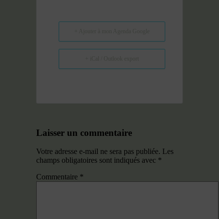
+ Ajouter à mon Agenda Google
+ iCal / Outlook export
Laisser un commentaire
Votre adresse e-mail ne sera pas publiée.
Les
champs obligatoires sont indiqués avec
*
Commentaire
*