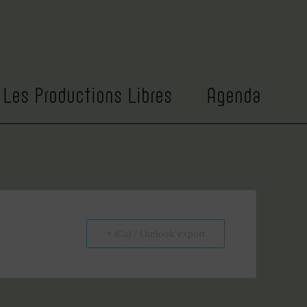
NOM SPECTACLE
Et si tu danses
Les Productions Libres
Agenda
+ iCal / Outlook export