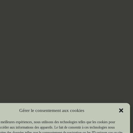
Gérer le consentement aux cookies
s meilleures expériences, nous utilisons des technologies telles que les cookies pour
accéder aux informations des appareils. Le fait de consentir à ces technologies nous
raiter des données telles que le comportement de navigation ou les ID uniques sur ce site.