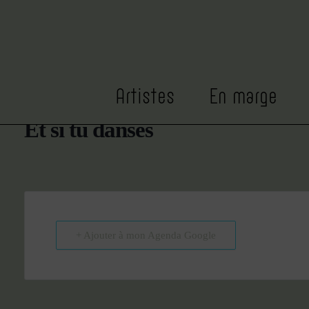
DATE
HEURE
Fév 20
14h00
Expiré!
Artistes
En marge
Et si tu danses
+ Ajouter à mon Agenda Google