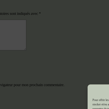
toires sont indiqués avec
*
navigateur pour mon prochain commentaire.
Pour offrir le
stocker et/ou 
permettra de t