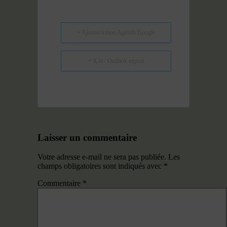
+ Ajouter à mon Agenda Google
+ iCal / Outlook export
Laisser un commentaire
Votre adresse e-mail ne sera pas publiée.
Les
champs obligatoires sont indiqués avec
*
Commentaire
*