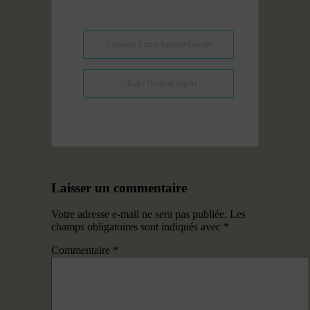
+ Ajouter à mon Agenda Google
+ iCal / Outlook export
Laisser un commentaire
Votre adresse e-mail ne sera pas publiée.
Les
champs obligatoires sont indiqués avec
*
Commentaire
*