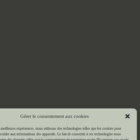
Gérer le consentement aux cookies
s meilleures expériences, nous utilisons des technologies telles que les cookies pour
accéder aux informations des appareils. Le fait de consentir à ces technologies nous
raiter des données telles que le comportement de navigation ou les ID uniques sur ce site.