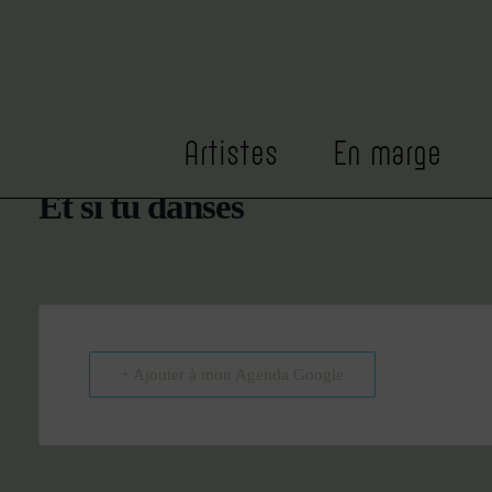
DATE
HEURE
Nov 23
10h00
Expiré!
Artistes
En marge
Et si tu danses
+ Ajouter à mon Agenda Google