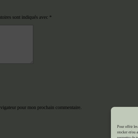
toires sont indiqués avec
*
navigateur pour mon prochain commentaire.
Pour offrir le
stocker et/ou 
permettra de t