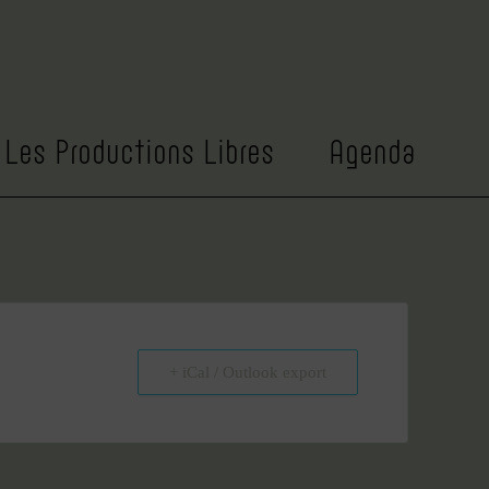
NOM SPECTACLE
Et si tu danses
Les Productions Libres
Agenda
+ iCal / Outlook export