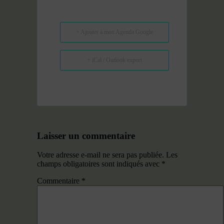
+ Ajouter à mon Agenda Google
+ iCal / Outlook export
Laisser un commentaire
Votre adresse e-mail ne sera pas publiée.
Les
champs obligatoires sont indiqués avec
*
Commentaire
*