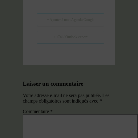
+ Ajouter à mon Agenda Google
+ iCal / Outlook export
Laisser un commentaire
Votre adresse e-mail ne sera pas publiée.
Les
champs obligatoires sont indiqués avec
*
Commentaire
*