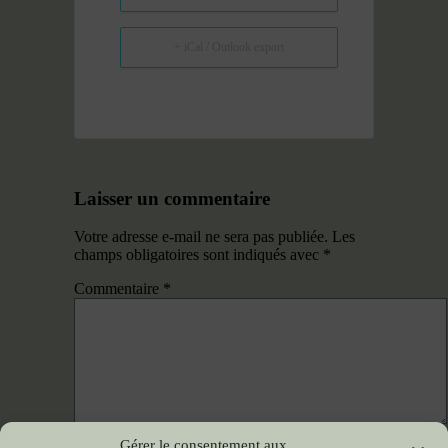
+ iCal / Outlook export
Laisser un commentaire
Votre adresse e-mail ne sera pas publiée.
Les
champs obligatoires sont indiqués avec
*
Commentaire
*
Gérer le consentement aux