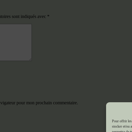
toires sont indiqués avec
*
navigateur pour mon prochain commentaire.
Pour offrir le
stocker et/ou 
permettra de t