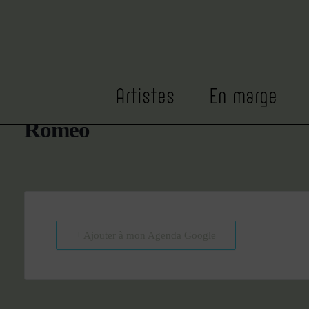
DATE
HEURE
Mar 14
14h00
Expiré!
Artistes
En marge
Roméo
+ Ajouter à mon Agenda Google