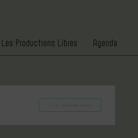
NOM SPECTACLE
Roméo
Les Productions Libres
Agenda
+ iCal / Outlook export