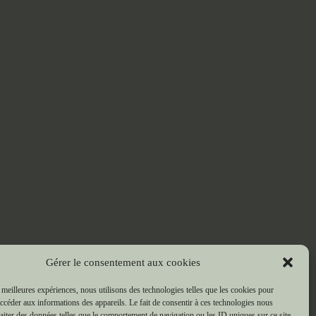
Gérer le consentement aux cookies
s meilleures expériences, nous utilisons des technologies telles que les cookies pour
accéder aux informations des appareils. Le fait de consentir à ces technologies nous
raiter des données telles que le comportement de navigation ou les ID uniques sur ce site.