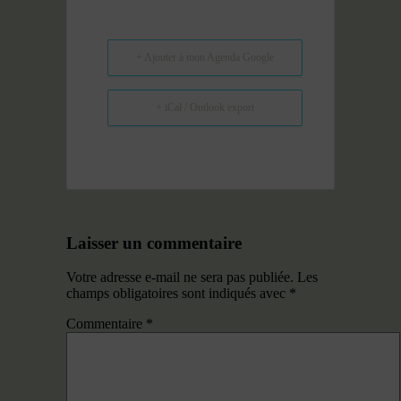
+ Ajouter à mon Agenda Google
+ iCal / Outlook export
Laisser un commentaire
Votre adresse e-mail ne sera pas publiée.
Les
champs obligatoires sont indiqués avec
*
Commentaire
*