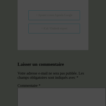
+ Ajouter à mon Agenda Google
+ iCal / Outlook export
Laisser un commentaire
Votre adresse e-mail ne sera pas publiée.
Les
champs obligatoires sont indiqués avec
*
Commentaire
*