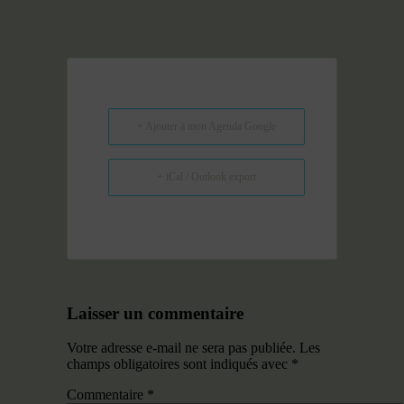
+ Ajouter à mon Agenda Google
+ iCal / Outlook export
Laisser un commentaire
Votre adresse e-mail ne sera pas publiée.
Les
champs obligatoires sont indiqués avec
*
Commentaire
*